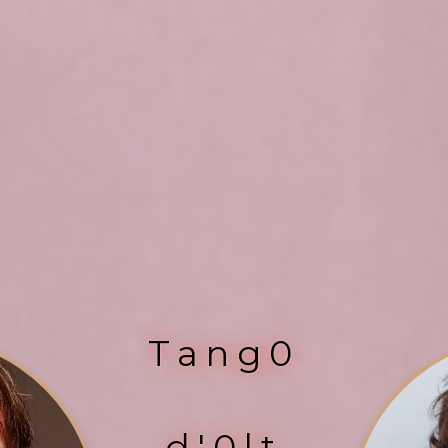
Tang0
d'0lt