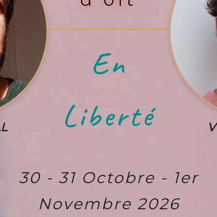
En
Liberté
AL
V
30 - 31 Octobre - 1er
Novembre 2026